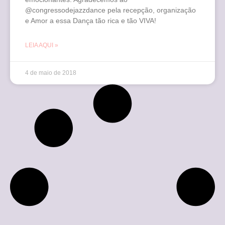
@congressodejazzdance pela recepção, organização
e Amor a essa Dança tão rica e tão VIVA!
LEIA AQUI »
4 de maio de 2018