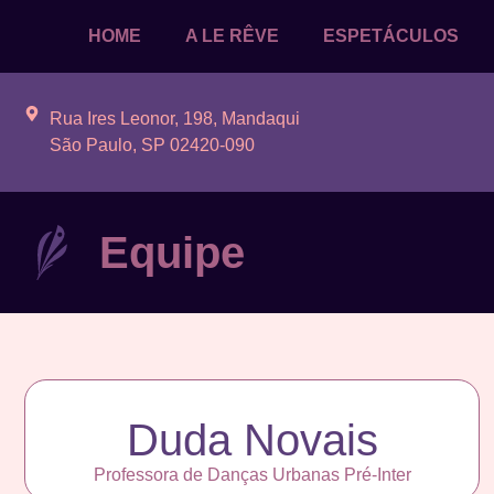
HOME
A LE RÊVE
ESPETÁCULOS
Rua Ires Leonor, 198, Mandaqui
São Paulo, SP 02420-090
Equipe
Duda Novais
Professora de Danças Urbanas Pré-Inter