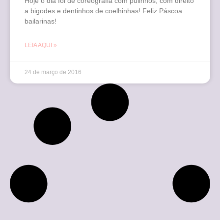
Hoje o dia foi de coreografia com pulinhos, com direito
a bigodes e dentinhos de coelhinhas! Feliz Páscoa
bailarinas!
LEIA AQUI »
24 de março de 2016