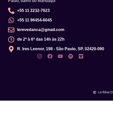
Paulo, bairro do Mandaqui
+55 11 2232-7623
+55 11 96454-6045
lerevedanca@gmail.com
de 2ª à 6ª das 14h às 22h
R. Ires Leonor, 198 - São Paulo, SP, 02420-090
Le Rêve Da