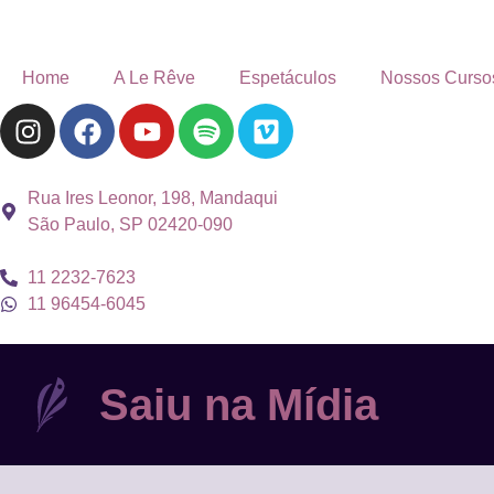
Home
A Le Rêve
Espetáculos
Nossos Curso
Rua Ires Leonor, 198, Mandaqui
São Paulo, SP 02420-090
11 2232-7623
11 96454-6045
Saiu na Mídia