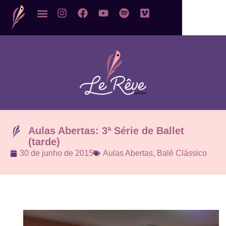
NOSSOS CURSOS
Aulas Abertas: 3ª Série de Ballet
(tarde)
30 de junho de 2015
Aulas Abertas
,
Balé Clássico