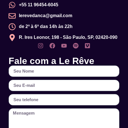
+55 11 96454-6045
lerevedanca@gmail.com
de 2ª à 6ª das 14h às 22h
R. Ires Leonor, 198 - São Paulo, SP, 02420-090
Fale com a Le Rêve