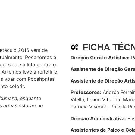
FICHA TÉC
petáculo 2016 vem de
ualmente. Pocahontas é
Direção Geral e Artística:
Pa
de, sobre a luta contra o
Assistente de Direção Geral
Arte nos leve a refletir e
mos voar com Pocahontas.
Assistente de Direção Artís
to colorir.
Professores:
Andréa Ferreir
 humana, enquanto
Vilella, Lenon Vitorino, Mari
as
armas estarão no
Patricia Visconti, Priscila Ri
Direção Administrativa:
Eli
Assistentes de Palco e Col