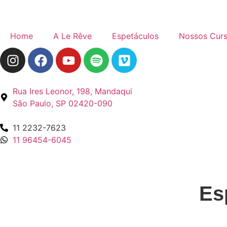
Home
A Le Rêve
Espetáculos
Nossos Cur
Rua Ires Leonor, 198, Mandaqui
São Paulo, SP 02420-090
11 2232-7623
11 96454-6045
Es