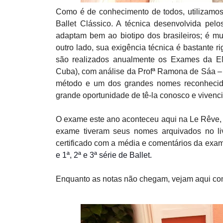
Como é de conhecimento de todos, utilizamo
Ballet Clássico. A técnica desenvolvida pel
adaptam bem ao biotipo dos brasileiros; é mu
outro lado, sua exigência técnica é bastante 
são realizados anualmente os Exames da E
Cuba), com análise da Profª Ramona de Sáa – 
método e um dos grandes nomes reconhecido
grande oportunidade de tê-la conosco e vivenc
O exame este ano aconteceu aqui na Le Rêve, 
exame tiveram seus nomes arquivados no l
certificado com a média e comentários da exa
e 1ª, 2ª e 3ª série de Ballet. 
Enquanto as notas não chegam, vejam aqui como