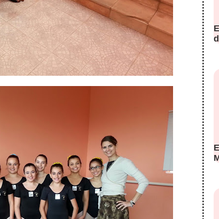
E
d
E
M