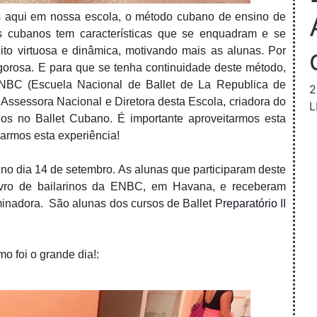
s aqui em nossa escola, o método cubano de ensino de
os cubanos tem características que se enquadram e se
ito virtuosa e dinâmica, motivando mais as alunas. Por
rigorosa. E para que se tenha continuidade deste método,
NBC (Escuela Nacional de Ballet de La Republica de
2
Assessora Nacional e Diretora desta Escola, criadora do
L
s no Ballet Cubano. É importante aproveitarmos esta
iarmos esta experiência!
no dia 14 de setembro. As alunas que participaram deste
ivro de bailarinos da ENBC, em Havana, e receberam
minadora. São alunas dos cursos
de Ballet P
reparatório II 
 foi o grande dia!: