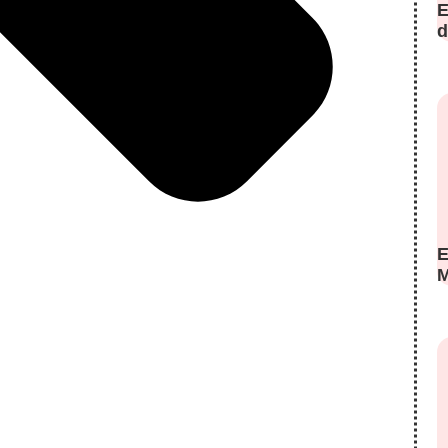
E
d
E
M