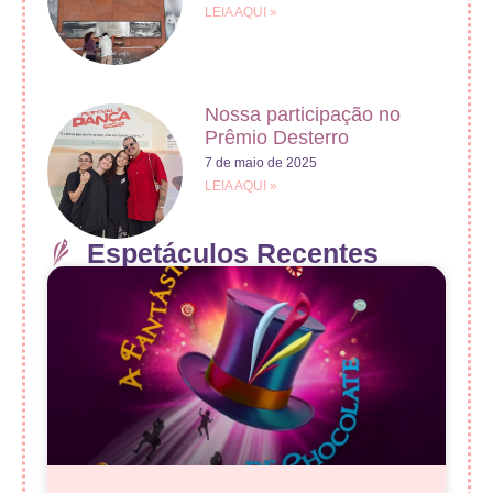
LEIA AQUI »
Nossa participação no
Prêmio Desterro
7 de maio de 2025
LEIA AQUI »
Espetáculos Recentes