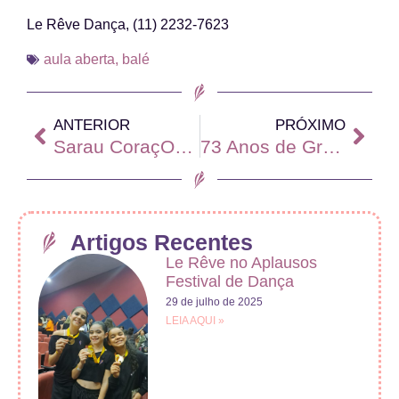
Le Rêve Dança, (11) 2232-7623
aula aberta
,
balé
ANTERIOR
PRÓXIMO
Sarau CoraçON, inscreva-se!
73 Anos de Graça e Elegância: Celebrando a Jornada Inspiradora do Ballet Nacional de Cuba
Artigos Recentes
Le Rêve no Aplausos
Festival de Dança
29 de julho de 2025
LEIA AQUI »