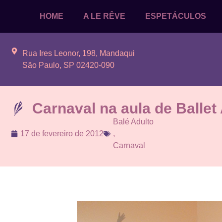
HOME
A LE RÊVE
ESPETÁCULOS
Rua Ires Leonor, 198, Mandaqui
São Paulo, SP 02420-090
Carnaval na aula de Ballet
Balé Adulto
17 de fevereiro de 2012
,
Carnaval