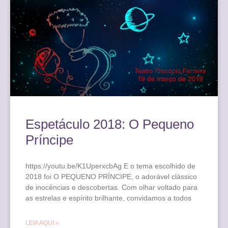
Espetáculo 2018: O Pequeno
Príncipe
https://youtu.be/K1UperxcbAg E o tema escolhido de
2018 foi O PEQUENO PRÍNCIPE, o adorável clássico
de inocências e descobertas. Com olhar voltado para
as estrelas e espírito brilhante, convidamos a todos
LEIA AQUI »