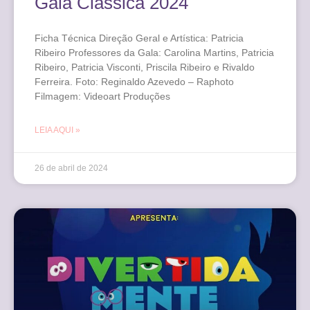
Gala Clássica 2024
Ficha Técnica Direção Geral e Artística: Patricia
Ribeiro Professores da Gala: Carolina Martins, Patricia
Ribeiro, Patricia Visconti, Priscila Ribeiro e Rivaldo
Ferreira. Foto: Reginaldo Azevedo – Raphoto
Filmagem: Videoart Produções
LEIA AQUI »
26 de abril de 2024