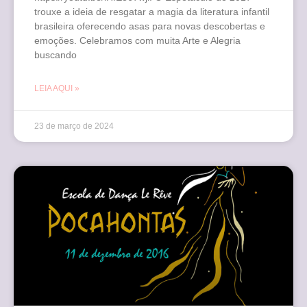
trouxe a ideia de resgatar a magia da literatura infantil
brasileira oferecendo asas para novas descobertas e
emoções. Celebramos com muita Arte e Alegria
buscando
LEIA AQUI »
23 de março de 2024