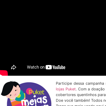
Participe dessa campanha 
lojas Puket
. Com a doação d
cobertores quentinhos para
Doe você também! Todos nó