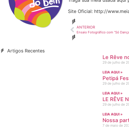
Traga sua meia usada aqui 
Site Oficial: http://www.m
ANTERIOR
Ensaio Fotográfico com “Só Danç
Artigos Recentes
Le Rêve no
29 de julho de 
LEIA AQUI »
Petipá Fe
29 de julho de 
LEIA AQUI »
LE RÊVE 
29 de julho de 
LEIA AQUI »
Nossa part
7 de maio de 20