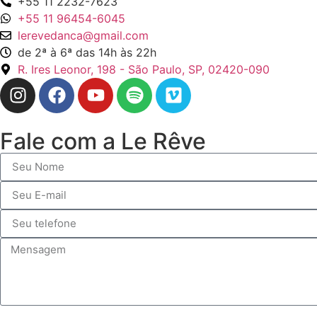
+55 11 2232-7623
+55 11 96454-6045
lerevedanca@gmail.com
de 2ª à 6ª das 14h às 22h
R. Ires Leonor, 198 - São Paulo, SP, 02420-090
Fale com a Le Rêve