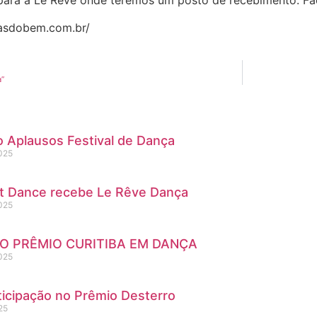
para a Le Rêve onde teremos um posto de recebimento. Faç
eiasdobem.com.br/
a”
 Aplausos Festival de Dança
2025
st Dance recebe Le Rêve Dança
2025
NO PRÊMIO CURITIBA EM DANÇA
2025
icipação no Prêmio Desterro
25