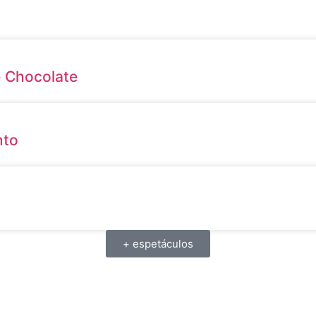
e Chocolate
nto
+ espetáculos