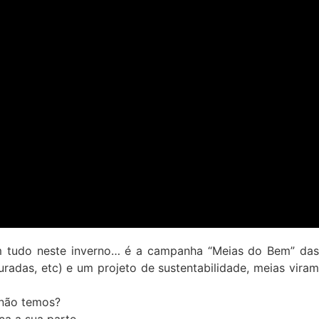
m tudo neste inverno… é a campanha “Meias do Bem” das
radas, etc) e um projeto de sustentabilidade, meias vira
 não temos?