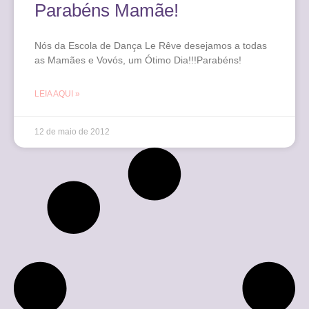
Parabéns Mamãe!
Nós da Escola de Dança Le Rêve desejamos a todas
as Mamães e Vovós, um Ótimo Dia!!!Parabéns!
LEIA AQUI »
12 de maio de 2012