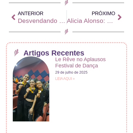
ANTERIOR
PRÓXIMO
Desvendando os Segredos do Balé Cubano: Uma Jornada pela Técnica, História e Famosos Bailarinos
Alicia Alonso: Uma Vida Dedicada à Dança
Artigos Recentes
Le Rêve no Aplausos
Festival de Dança
29 de julho de 2025
LEIA AQUI »