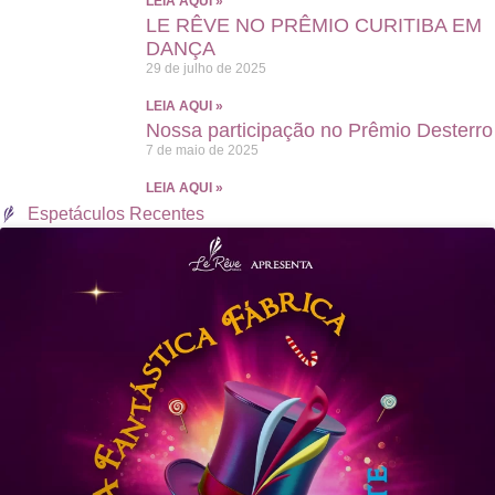
LEIA AQUI »
LE RÊVE NO PRÊMIO CURITIBA EM
DANÇA
29 de julho de 2025
LEIA AQUI »
Nossa participação no Prêmio Desterro
7 de maio de 2025
LEIA AQUI »
Espetáculos Recentes