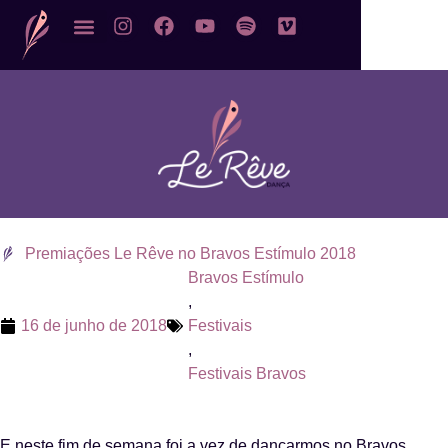
Premiações Le Rêve no Bravos Estímulo 2018
Bravos Estímulo
,
16 de junho de 2018
Festivais
,
Festivais Bravos
E neste fim de semana foi a vez de dançarmos no Bravos