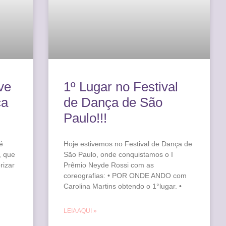
ve
1º Lugar no Festival
ça
de Dança de São
Paulo!!!
é
Hoje estivemos no Festival de Dança de
, que
São Paulo, onde conquistamos o I
rizar
Prêmio Neyde Rossi com as
coreografias: • POR ONDE ANDO com
Carolina Martins obtendo o 1°lugar. •
LEIA AQUI »