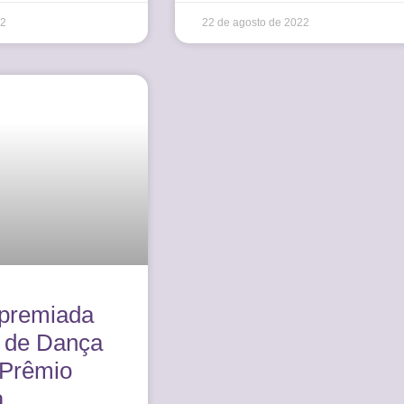
22
22 de agosto de 2022
 premiada
l de Dança
 Prêmio
a