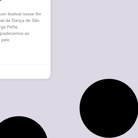
um festival nesse fim
val de Dança de São
orge Peña.
gradecemos as
 pelo