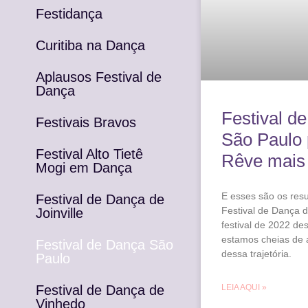
Festidança
Curitiba na Dança
Aplausos Festival de
Dança
Festival d
Festivais Bravos
São Paulo 
Festival Alto Tietê
Rêve mais
Mogi em Dança
E esses são os res
Festival de Dança de
Festival de Dança d
Joinville
festival de 2022 de
estamos cheias de 
Festival de Dança São
dessa trajetória.
Paulo
Festival de Dança de
LEIA AQUI »
Vinhedo