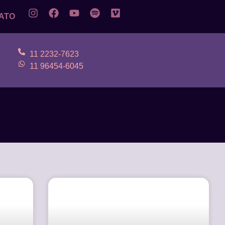
ATO
11 2232-7623
11 96454-6045