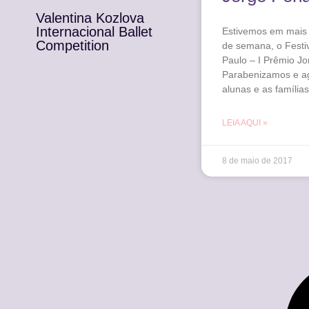
Valentina Kozlova
Internacional Ballet
Estivemos em mais 
Competition
de semana, o Festi
Paulo – I Prêmio J
Parabenizamos e a
alunas e as famílias
LEIA AQUI »
8 de maio de 2017