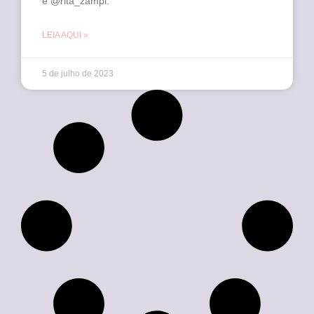
e @rita_zampi.
LEIA AQUI »
5 de julho de 2023